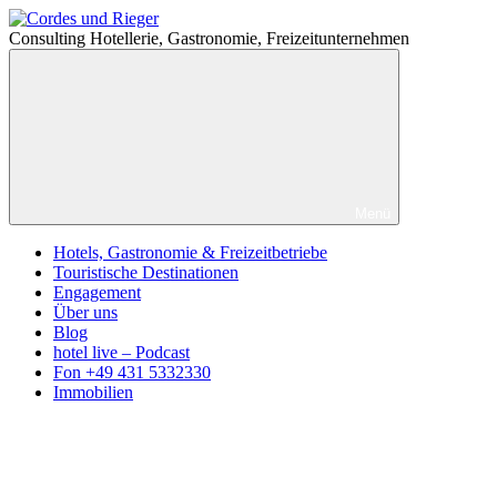
Zum
Cordes
Inhalt
und
Consulting Hotellerie, Gastronomie, Freizeitunternehmen
springen
Rieger
Menü
Hotels, Gastronomie & Freizeitbetriebe
Touristische Destinationen
Engagement
Über uns
Blog
hotel live – Podcast
Fon +49 431 5332330
Immobilien
Facebook