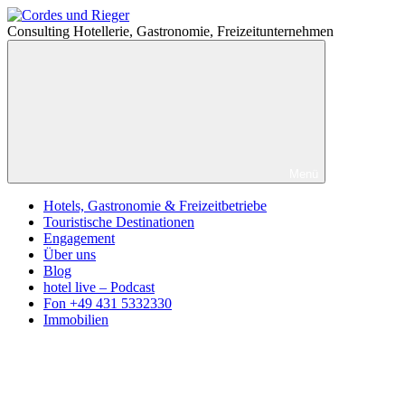
Zum
Cordes
Inhalt
und
Consulting Hotellerie, Gastronomie, Freizeitunternehmen
springen
Rieger
Menü
Hotels, Gastronomie & Freizeitbetriebe
Touristische Destinationen
Engagement
Über uns
Blog
hotel live – Podcast
Fon +49 431 5332330
Immobilien
Facebook