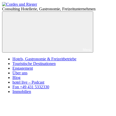
Zum
Cordes
Inhalt
und
Consulting Hotellerie, Gastronomie, Freizeitunternehmen
springen
Rieger
Menü
Hotels, Gastronomie & Freizeitbetriebe
Touristische Destinationen
Engagement
Über uns
Blog
hotel live – Podcast
Fon +49 431 5332330
Immobilien
Facebook