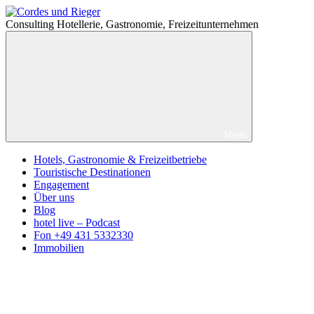
Zum
Cordes
Inhalt
und
Consulting Hotellerie, Gastronomie, Freizeitunternehmen
springen
Rieger
Menü
Hotels, Gastronomie & Freizeitbetriebe
Touristische Destinationen
Engagement
Über uns
Blog
hotel live – Podcast
Fon +49 431 5332330
Immobilien
Facebook