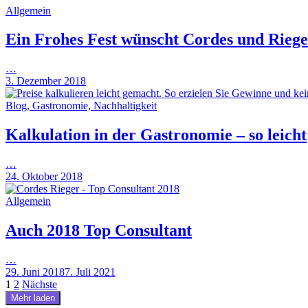
Allgemein
Ein Frohes Fest wünscht Cordes und Riege
…
3. Dezember 2018
Blog, Gastronomie, Nachhaltigkeit
Kalkulation in der Gastronomie – so leicht
…
24. Oktober 2018
Allgemein
Auch 2018 Top Consultant
…
29. Juni 2018
7. Juli 2021
Seitennummerierung
1
2
Nächste
Mehr laden
der